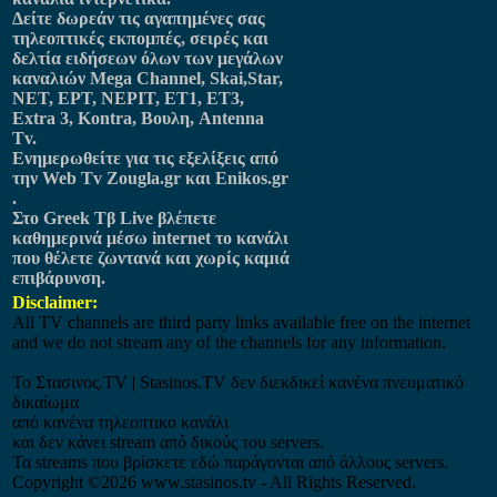
Δείτε δωρεάν τις αγαπημένες σας
τηλεοπτικές εκπομπές, σειρές και
δελτία ειδήσεων όλων των μεγάλων
καναλιών Mega Channel, Skai,Star,
NET, ΕΡΤ, ΝΕΡΙΤ, ET1, ET3,
Extra 3, Kontra, Βουλη, Antenna
Tv.
Ενημερωθείτε για τις εξελίξεις από
την Web Tv Zougla.gr και Enikos.gr
.
Στο Greek Tβ Live βλέπετε
καθημερινά μέσω internet το κανάλι
που θέλετε ζωντανά και χωρίς καμιά
επιβάρυνση.
Disclaimer:
All TV channels are third party links available free on the internet
and we do not stream any of the channels for any information.
Το Στασινος.ΤV | Stasinos.TV δεν διεκδικεί κανένα πνευματικό
δικαίωμα
από κανένα τηλεοπτικο κανάλι
και δεν κάνει stream από δικούς του servers.
Τα streams που βρίσκετε εδώ παράγονται από άλλους servers.
Copyright
©2026 www.stasinos.tv - All Rights Reserved.