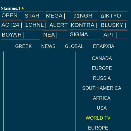
Stasinos.
TV
OPEN
91NGR
MEGA |
ΔΙΚΤΥΟ
STAR
ACT24 |
1CHNL |
BLUSKY |
KONTRA |
ALERT
CONTINENTS
SIGMA
ΝEA |
ΑΡΤ |
ΒΟΥΛΉ |
ASIA
GREEK
NEWS
GLOBAL
ΕΠΑΡΧΊΑ
AUSTRALIA
CANADA
EUROPE
RUSSIA
SOUTH AMERICA
AFRICA
USA
WORLD TV
EUROPE