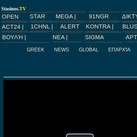
Stasinos.
TV
91NGR
MEGA |
ΔΙΚΤ
STAR
OPEN
1CHNL |
BLUS
ALERT
KONTRA |
ACT24 |
ΒΟΥΛΉ |
SIGMA
ΑΡΤ
ΝEA |
GREEK
NEWS
GLOBAL
ΕΠΑΡΧΊΑ