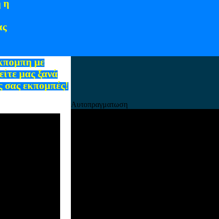
 η
ας
εκπομπη με
ίτε μας ξανά
ς σας εκπομπές!
Αυτοπραγματωση