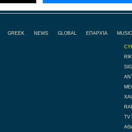
GREEK
NEWS
GLOBAL
ΕΠΑΡΧΊΑ
MUSIC
CY
RIK
SI
AN
ME
XA
RA
TV
ΑΘ