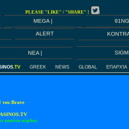
PLEASE "LIKE" / "SHARE" !
|
91N
MEGA |
ALERT
KONTRA
SIGM
ΝEA |
SINOS
.TV
GREEK
NEWS
GLOBAL
ΕΠΑΡΧΊΑ
 του Brave
STASINOS.TV
ι κανένα κέρδος