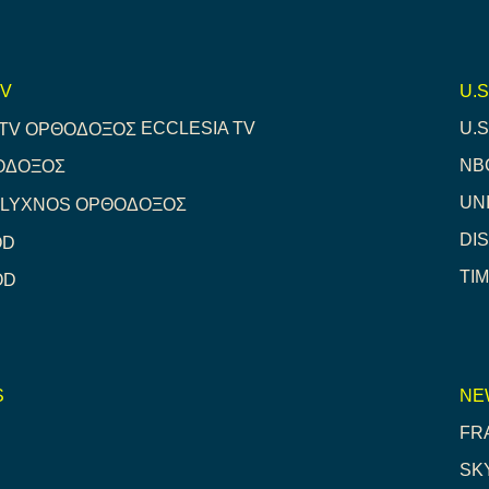
TV
U.S
ECCLESIA TV
U.
NB
ΟΔΟΞΟΣ
UN
LYXNOS ΟΡΘΟΔΟΞΟΣ
DI
OD
TI
OD
S
NE
FR
SK