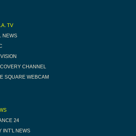
.A. TV
S. NEWS
C
IVISION
SCOVERY CHANNEL
ME SQUARE WEBCAM
WS
ANCE 24
Y INT'L NEWS