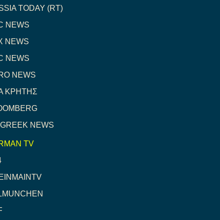
SSIA TODAY (RT)
C NEWS
X NEWS
C NEWS
RO NEWS
A ΚΡΗΤΗΣ
OOMBERG
 GREEK NEWS
RMAN TV
4
EINMAINTV
LMUNCHEN
F