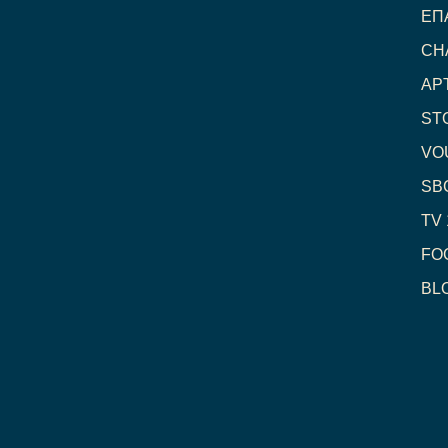
ΕΠ
CH
ΑΡ
ST
VO
SB
TV 
FO
BL