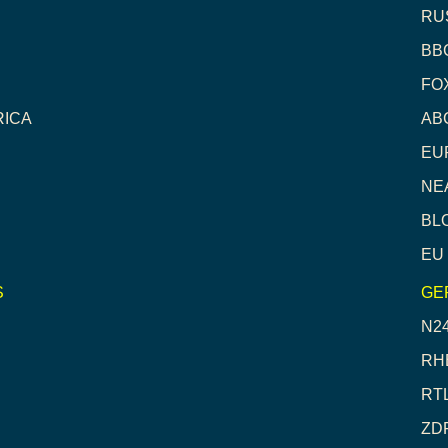
RU
BB
FO
RICA
AB
EU
NE
BL
EU
S
GE
N2
RH
RT
ZD