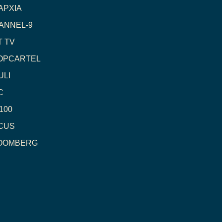
ΑΡΧΙΑ
ANNEL-9
Τ TV
OPCARTEL
ULI
C
100
CUS
OOMBERG