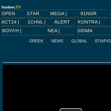
Stasinos.
TV
91NGR
MEGA |
STAR
OPEN
ALERT
KONTRA |
ACT24 |
1CHNL |
SIGMA
ΝEA |
ΒΟΥΛΉ |
GREEK
NEWS
GLOBAL
ΕΠΑΡΧΊ