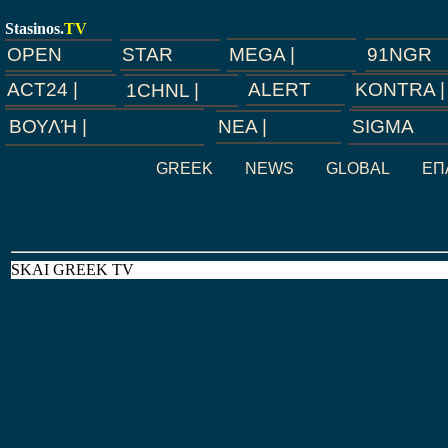
Stasinos.
TV
91NGR
MEGA |
STAR
OPEN
ALERT
KONTRA |
ACT24 |
1CHNL |
ΝEA |
SIGMA
ΒΟΥΛΉ |
GREEK
NEWS
GLOBAL
ΕΠ
SKAI GREEK TV