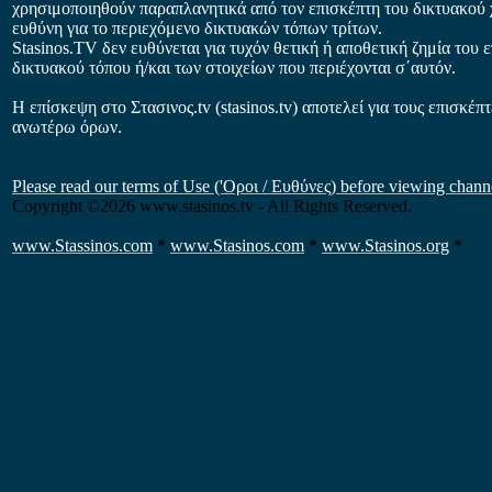
χρησιμοποιηθούν παραπλανητικά από τον επισκέπτη του δικτυακού χ
ευθύνη για το περιεχόμενο δικτυακών τόπων τρίτων.
Stasinos.TV δεν ευθύνεται για τυχόν θετική ή αποθετική ζημία του 
δικτυακού τόπου ή/και των στοιχείων που περιέχονται σ΄αυτόν.
Η επίσκεψη στο Στασινος.tv (stasinos.tv) αποτελεί για τους επισκέ
ανωτέρω όρων.
Please read our terms of Use ('Οροι / Ευθύνες) before viewing chann
Copyright
©2026 www.stasinos.tv - All Rights Reserved.
www.Stassinos.com
*
www.Stasinos.com
*
www.Stasinos.org
*