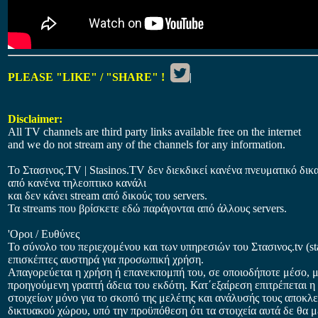
PLEASE "LIKE" / "SHARE" !
|
Disclaimer:
All TV channels are third party links available free on the internet
and we do not stream any of the channels for any information.
Το Στασινος.ΤV | Stasinos.TV δεν διεκδικεί κανένα πνευματικό δικ
από κανένα τηλεοπτικο κανάλι
και δεν κάνει stream από δικούς του servers.
Τα streams που βρίσκετε εδώ παράγονται από άλλους servers.
'Οροι / Ευθύνες
Το σύνολο του περιεχομένου και των υπηρεσιών του Στασινος.tv (sta
επισκέπτες αυστηρά για προσωπική χρήση.
Απαγορεύεται η χρήση ή επανεκπομπή του, σε οποιοδήποτε μέσο, μ
προηγούμενη γραπτή άδεια του εκδότη. Κατ΄εξαίρεση επιτρέπεται η
στοιχείων μόνο για το σκοπό της μελέτης και ανάλυσής τους αποκλε
δικτυακού χώρου, υπό την προϋπόθεση ότι τα στοιχεία αυτά δε θα 