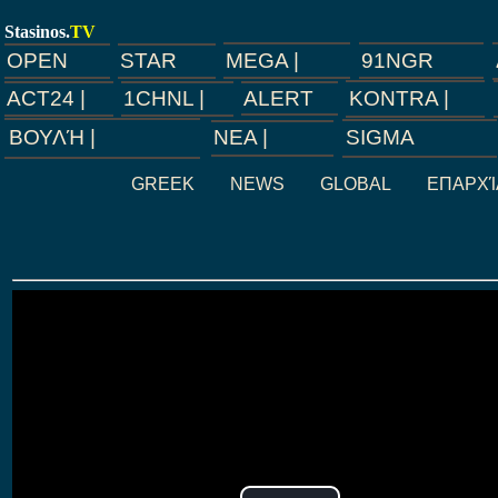
Stasinos.
TV
91NGR
MEGA |
STAR
OPEN
ALERT
KONTRA |
ACT24 |
1CHNL |
SIGMA
ΝEA |
ΒΟΥΛΉ |
GREEK
NEWS
GLOBAL
ΕΠΑΡΧΊ