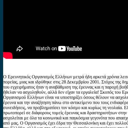
Ο Ερευνητικός Οργανισμός Ελλήνων μετρά ήδη αρκετά χρόνια λειτ
πορείας, μιας και ιδρύθηκε στις 28 Δεκεμβρίου 2001. Στόχος της δη
του εγχειρήματος ήταν η αναβάθμιση της έρευνας και η παροχή βοή
ήθελαν να ασχοληθούν, αλλά δεν είχαν τα εργαλεία! Σκοπός του Ερ
Οργανισμού Ελλήνων είναι να υποστηρίξει όσους θέλουν να ασχολ
έρευνα και την αναζήτηση πάνω στο αντικείμενο που τους ενδιαφέρε
συνειδήσεις, να προβληματίσει τον κόσμο και κυρίως τη νεολαία. Ε
πρωτοπορεί σε διάφορους τομείς έρευνας και δραστηριοτήτων στην 
ασχολείται με όλα τα κοινωνικά και παγκόσμια γεγονότα που απασ
από μας. Ο Οργανισμός έχει έδρα την Θεσσαλονίκη και έχει πολλο