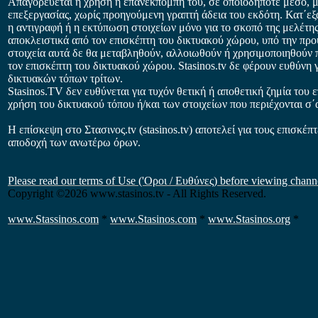
Απαγορεύεται η χρήση ή επανεκπομπή του, σε οποιοδήποτε μέσο, μ
επεξεργασίας, χωρίς προηγούμενη γραπτή άδεια του εκδότη. Κατ΄εξ
η αντιγραφή ή η εκτύπωση στοιχείων μόνο για το σκοπό της μελέτη
αποκλειστικά από τον επισκέπτη του δικτυακού χώρου, υπό την προ
στοιχεία αυτά δε θα μεταβληθούν, αλλοιωθούν ή χρησιμοποιηθούν
τον επισκέπτη του δικτυακού χώρου. Stasinos.tv δε φέρουν ευθύνη 
δικτυακών τόπων τρίτων.
Stasinos.TV δεν ευθύνεται για τυχόν θετική ή αποθετική ζημία του 
χρήση του δικτυακού τόπου ή/και των στοιχείων που περιέχονται σ΄
Η επίσκεψη στο Στασινος.tv (stasinos.tv) αποτελεί για τους επισκέπ
αποδοχή των ανωτέρω όρων.
Please read our terms of Use ('Οροι / Ευθύνες) before viewing chann
Copyright
©2026 www.stasinos.tv - All Rights Reserved.
www.Stassinos.com
*
www.Stasinos.com
*
www.Stasinos.org
*