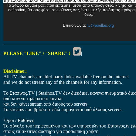
την Ελλάδα, αλλά και στο εξωτερικό, οι οποίοι συνεισφέρουν στις έ
Το 24ωρο κανάλι μας, που εκπέμπει μέσα από υπολογιστές, κινητά και t
defination, θα σας φέρει στις οθόνες σας ένα υψηλής ποιότητας πρόγρα
ιδέες:
Επικοινωνία:
tv@eoellas.org
PLEASE "LIKE" / "SHARE" !
|
Disclaimer:
All TV channels are third party links available free on the internet
and we do not stream any of the channels for any information.
Το Στασινος.ΤV | Stasinos.TV δεν διεκδικεί κανένα πνευματικό δικ
από κανένα τηλεοπτικο κανάλι
και δεν κάνει stream από δικούς του servers.
Τα streams που βρίσκετε εδώ παράγονται από άλλους servers.
'Οροι / Ευθύνες
Το σύνολο του περιεχομένου και των υπηρεσιών του Στασινος.tv (stas
στους επισκέπτες αυστηρά για προσωπική χρήση.