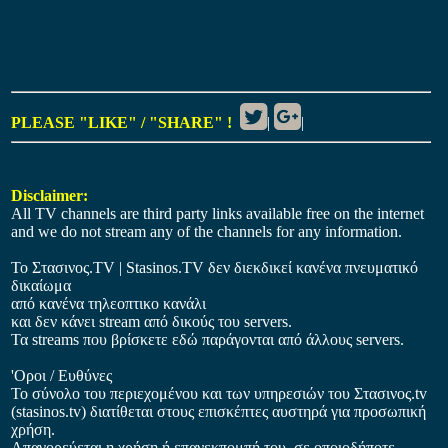
PLEASE "LIKE" / "SHARE" !
|
|
Disclaimer:
All TV channels are third party links available free on the internet
and we do not stream any of the channels for any information.
Το Στασινος.ΤV | Stasinos.TV δεν διεκδικεί κανένα πνευματικό
δικαίωμα
από κανένα τηλεοπτικο κανάλι
και δεν κάνει stream από δικούς του servers.
Τα streams που βρίσκετε εδώ παράγονται από άλλους servers.
'Οροι / Ευθύνες
Το σύνολο του περιεχομένου και των υπηρεσιών του Στασινος.tv
(stasinos.tv) διατίθεται στους επισκέπτες αυστηρά για προσωπική
χρήση.
Απαγορεύεται η χρήση ή επανεκπομπή του, σε οποιοδήποτε