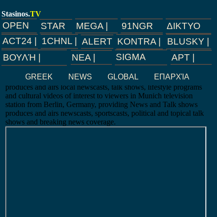
Stasinos.
TV
OPEN
91NGR
MEGA |
ΔΙΚΤΥΟ
STAR
ACT24 |
1CHNL |
BLUSKY |
KONTRA |
ALERT
SIGMA
ΝEA |
ΑΡΤ |
ΒΟΥΛΉ |
RTL - München TV is a broadcast television station in Munich,
GREEK
NEWS
GLOBAL
ΕΠΑΡΧΊΑ
Germany, providing News shows. As part of RTL, München TV
produces and airs local newscasts, talk shows, lifestyle programs
and cultural videos of interest to viewers in Munich television
station from Berlin, Germany, providing News and Talk shows
produces and airs newscasts, sportscasts, political and topical talk
shows and breaking news coverage.