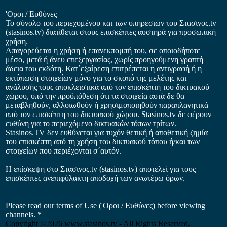
'Οροι / Ευθύνες
Το σύνολο του περιεχομένου και των υπηρεσιών του Στασινος.tv
(stasinos.tv) διατίθεται στους επισκέπτες αυστηρά για προσωπική
χρήση.
Απαγορεύεται η χρήση ή επανεκπομπή του, σε οποιοδήποτε
μέσο, μετά ή άνευ επεξεργασίας, χωρίς προηγούμενη γραπτή
άδεια του εκδότη. Κατ΄εξαίρεση επιτρέπεται η αντιγραφή ή η
εκτύπωση στοιχείων μόνο για το σκοπό της μελέτης και
ανάλυσής τους αποκλειστικά από τον επισκέπτη του δικτυακού
χώρου, υπό την προϋπόθεση ότι τα στοιχεία αυτά δε θα
μεταβληθούν, αλλοιωθούν ή χρησιμοποιηθούν παραπλανητικά
από τον επισκέπτη του δικτυακού χώρου. Stasinos.tv δε φέρουν
ευθύνη για το περιεχόμενο δικτυακών τόπων τρίτων.
Stasinos.TV δεν ευθύνεται για τυχόν θετική ή αποθετική ζημία
του επισκέπτη από τη χρήση του δικτυακού τόπου ή/και των
στοιχείων που περιέχονται σ΄αυτόν.
Η επίσκεψη στο Στασινος.tv (stasinos.tv) αποτελεί για τους
επισκέπτες ανεπιφύλακτη αποδοχή των ανωτέρω όρων.
Please read our terms of Use ('Οροι / Ευθύνες) before viewing
channels.
*
Copyright
©2026 www.stasinos.tv - All Rights Reserved.