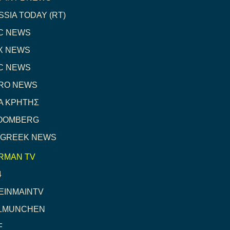
SSIA TODAY (RT)
C NEWS
X NEWS
C NEWS
RO NEWS
A ΚΡΗΤΗΣ
OOMBERG
 GREEK NEWS
RMAN TV
4
EINMAINTV
LMUNCHEN
F