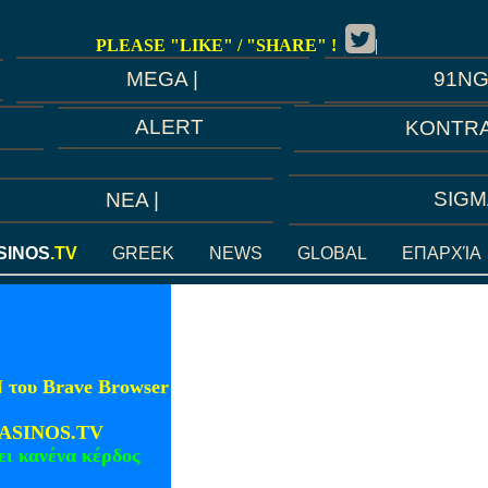
PLEASE "LIKE" / "SHARE" !
|
91N
MEGA |
ALERT
KONTRA
SIGM
ΝEA |
SINOS
.TV
GREEK
NEWS
GLOBAL
ΕΠΑΡΧΊΑ
 του Brave Browser
STASINOS.TV
ι κανένα κέρδος