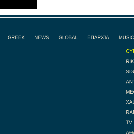
GREEK
NEWS
GLOBAL
ΕΠΑΡΧΊΑ
MUSIC
CY
RIK
SI
AN
ME
XA
RA
TV
ΑΘ