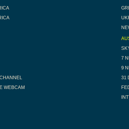
RICA
GR
RICA
UK
NE
AU
SK
7 
9 
 CHANNEL
31 
RE WEBCAM
FE
IN