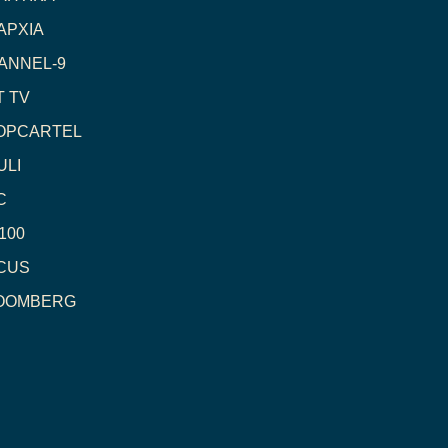
ΑΡΧΙΑ
ANNEL-9
Τ TV
OPCARTEL
ULI
C
100
CUS
OOMBERG