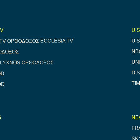
TV
U.S
ECCLESIA TV
U.
NB
ΟΔΟΞΟΣ
UN
LYXNOS ΟΡΘΟΔΟΞΟΣ
DI
OD
TI
OD
S
NE
FR
SK