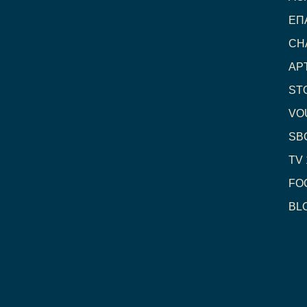
ΕΠ
CH
ΑΡ
ST
VO
SB
TV 
FO
BL