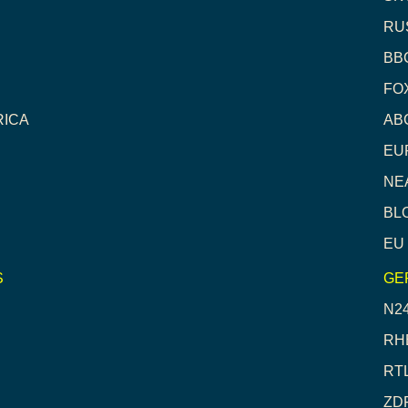
RU
BB
FO
RICA
AB
EU
NE
BL
EU
S
GE
N2
RH
RT
ZD