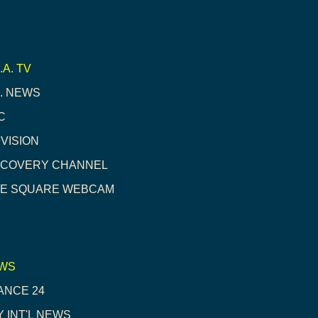
.A. TV
S. NEWS
C
IVISION
SCOVERY CHANNEL
ME SQUARE WEBCAM
WS
ANCE 24
Y INT'L NEWS